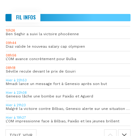
FIL INFOS
10h26
Ben Seghir a suivi la victoire phocéenne
09h44
Diaz valide le nouveau salary cap olympien
08h56
L’OM avance concrètement pour Bulka
08h18
Séville recule devant le prix de Gouiri
Hier à 22h53
Mmadi lance un message fort à Genesio après son but
Hier à 22h08
Genesio lâche une bombe sur Paixão et Aguerd
Hier à 21h23
Malgré la victoire contre Bilbao, Genesio alerte sur une situation « pas idéale »
Hier à 19h27
L’OM impressionne face à Bilbao, Paixão et les jeunes brillent
TOUT VOIR