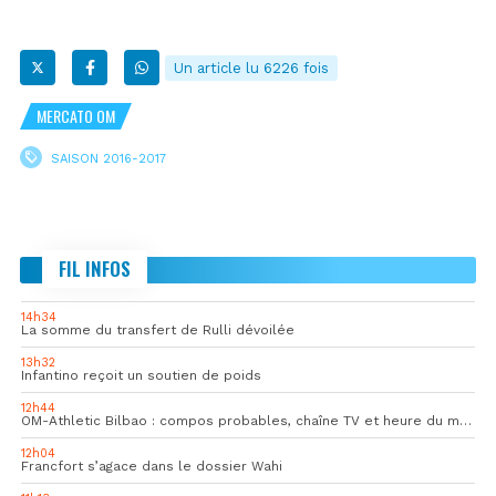
Un article lu 6226 fois
MERCATO OM
SAISON 2016-2017
FIL INFOS
14h34
La somme du transfert de Rulli dévoilée
13h32
Infantino reçoit un soutien de poids
12h44
OM-Athletic Bilbao : compos probables, chaîne TV et heure du match
12h04
Francfort s’agace dans le dossier Wahi