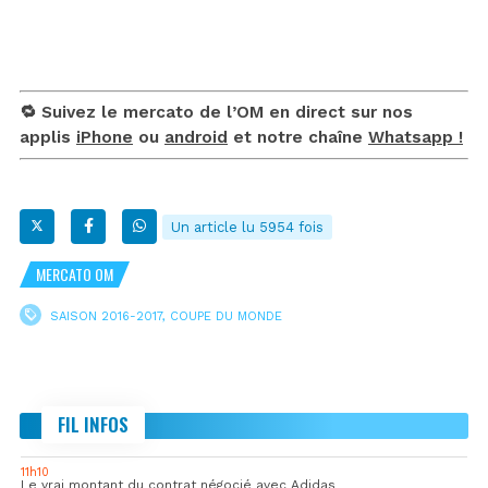
🔁 Suivez le mercato de l’OM en direct sur nos
applis
iPhone
ou
android
et notre chaîne
Whatsapp !
Un article lu 5954 fois
MERCATO OM
SAISON 2016-2017
,
COUPE DU MONDE
FIL INFOS
11h10
Le vrai montant du contrat négocié avec Adidas