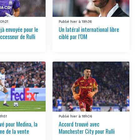
20h21
Publié hier à 19h36
éjà envoyée pour le
Un latéral international libre
ccesseur de Rulli
ciblé par l’OM
18h51
Publié hier à 18h06
vé pour Medina, la
Accord trouvé avec
e de la vente
Manchester City pour Rulli