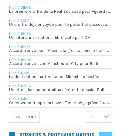
Hier à 21h06
La première offre de la Real Sociedad pour Aguerd refusée par l’OM
Hier à 20h21
Une offre déjà envoyée pour le potentiel successeur de Rulli
Hier à 19h36
Un latéral international libre ciblé par l’OM
Hier à 18h51
Accord trouvé pour Medina, la grosse somme de la vente dévoilée
Hier à 18h06
Accord trouvé avec Manchester City pour Rulli
Hier à 17h21
La destination inattendue de Mbemba dévoilée
Hier à 16h36
Un effet domino pourrait accélérer le dossier Rulli
Hier à 15h51
Greenwood frappe fort avec Fenerbahçe grâce à un but spectaculaire
TOUT VOIR
DERNIERS & PROCHAINS MATCHS