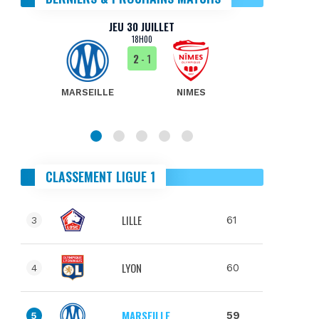
JEU 30 JUILLET
18H00
2
- 1
MARSEILLE
NIMES
MA
CLASSEMENT LIGUE 1
LILLE
61
3
LYON
60
4
MARSEILLE
59
5