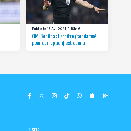
Publié le 16 Avr 2024 à 15h46
OM-Benfica : l’arbitre (condamné
pour corruption) est connu
LE SITE