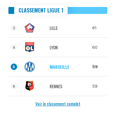
CLASSEMENT LIGUE 1
LILLE
61
3
LYON
60
4
MARSEILLE
59
5
RENNES
59
6
Voir le classement complet