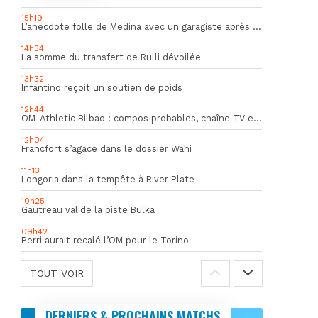
15h19
L’anecdote folle de Medina avec un garagiste après le Mondial
14h34
La somme du transfert de Rulli dévoilée
13h32
Infantino reçoit un soutien de poids
12h44
OM-Athletic Bilbao : compos probables, chaîne TV et heure du match
12h04
Francfort s’agace dans le dossier Wahi
11h13
Longoria dans la tempête à River Plate
10h25
Gautreau valide la piste Bulka
09h42
Perri aurait recalé l’OM pour le Torino
TOUT VOIR
DERNIERS & PROCHAINS MATCHS