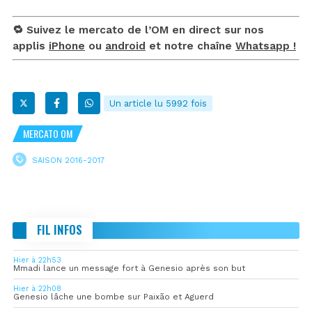
🔁 Suivez le mercato de l’OM en direct sur nos
applis
iPhone
ou
android
et notre chaîne
Whatsapp !
Un article lu 5992 fois
MERCATO OM
SAISON 2016-2017
FIL INFOS
Hier à 22h53
Mmadi lance un message fort à Genesio après son but
Hier à 22h08
Genesio lâche une bombe sur Paixão et Aguerd