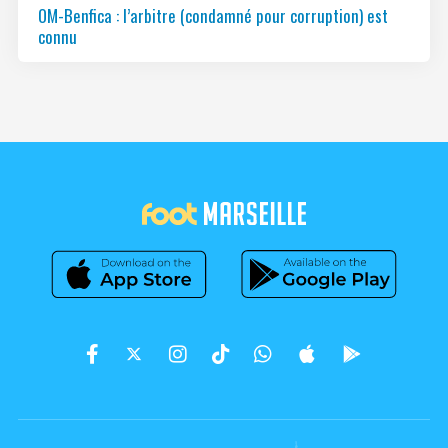
OM-Benfica : l’arbitre (condamné pour corruption) est
connu