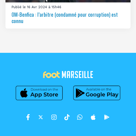
Publié le 16 Avr 2024 à 15h46
OM-Benfica : l’arbitre (condamné pour corruption) est
connu