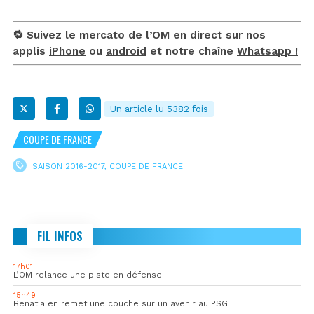
🔁 Suivez le mercato de l’OM en direct sur nos
applis
iPhone
ou
android
et notre chaîne
Whatsapp !
Un article lu 5382 fois
COUPE DE FRANCE
SAISON 2016-2017
,
COUPE DE FRANCE
FIL INFOS
17h01
L’OM relance une piste en défense
15h49
Benatia en remet une couche sur un avenir au PSG