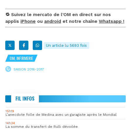
🔁 Suivez le mercato de l’OM en direct sur nos
applis
iPhone
ou
android
et notre chaîne
Whatsapp !
Un article lu 5693 fois
OM, INFIRMERIE
SAISON 2016-2017
FIL INFOS
15h19
L’anecdote folle de Medina avec un garagiste après le Mondial
14h34
La somme du transfert de Rulli dévoilée