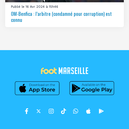
Publié le 16 Avr 2024 à 15h46
OM-Benfica : l’arbitre (condamné pour corruption) est
connu