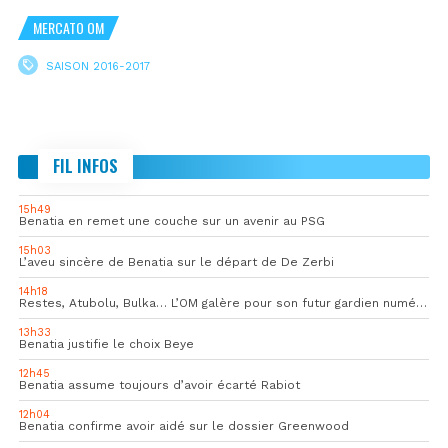
MERCATO OM
SAISON 2016-2017
FIL INFOS
15h49
Benatia en remet une couche sur un avenir au PSG
15h03
L’aveu sincère de Benatia sur le départ de De Zerbi
14h18
Restes, Atubolu, Bulka… L’OM galère pour son futur gardien numéro 1
13h33
Benatia justifie le choix Beye
12h45
Benatia assume toujours d’avoir écarté Rabiot
12h04
Benatia confirme avoir aidé sur le dossier Greenwood