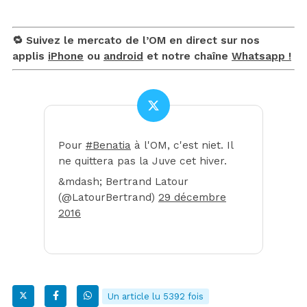
🔁 Suivez le mercato de l’OM en direct sur nos
applis
iPhone
ou
android
et notre chaîne
Whatsapp !
Pour
#Benatia
à l'OM, c'est niet. Il
ne quittera pas la Juve cet hiver.
&mdash; Bertrand Latour
(@LatourBertrand)
29 décembre
2016
Un article lu 5392 fois