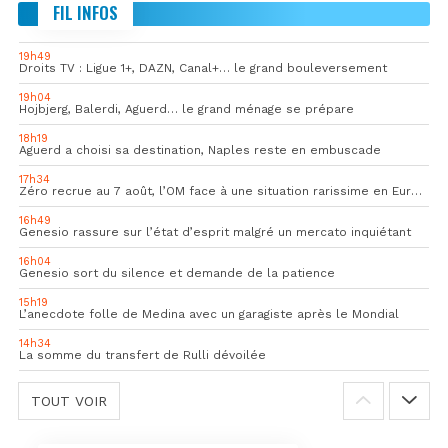
FIL INFOS
19h49
Droits TV : Ligue 1+, DAZN, Canal+… le grand bouleversement
19h04
Hojbjerg, Balerdi, Aguerd… le grand ménage se prépare
18h19
Aguerd a choisi sa destination, Naples reste en embuscade
17h34
Zéro recrue au 7 août, l’OM face à une situation rarissime en Europe
16h49
Genesio rassure sur l’état d’esprit malgré un mercato inquiétant
16h04
Genesio sort du silence et demande de la patience
15h19
L’anecdote folle de Medina avec un garagiste après le Mondial
14h34
La somme du transfert de Rulli dévoilée
TOUT VOIR