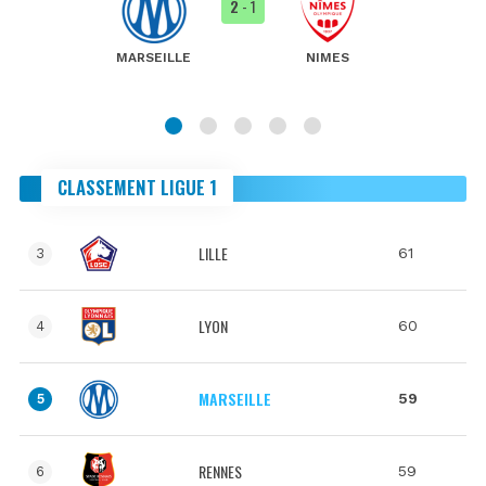
2
- 1
MARSEILLE
NIMES
CLASSEMENT LIGUE 1
LILLE
61
3
LYON
60
4
MARSEILLE
59
5
RENNES
59
6