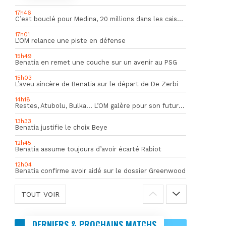
17h46
C’est bouclé pour Medina, 20 millions dans les caisses de l’OM
17h01
L’OM relance une piste en défense
15h49
Benatia en remet une couche sur un avenir au PSG
15h03
L’aveu sincère de Benatia sur le départ de De Zerbi
14h18
Restes, Atubolu, Bulka… L’OM galère pour son futur gardien numéro 1
13h33
Benatia justifie le choix Beye
12h45
Benatia assume toujours d’avoir écarté Rabiot
12h04
Benatia confirme avoir aidé sur le dossier Greenwood
TOUT VOIR
DERNIERS & PROCHAINS MATCHS