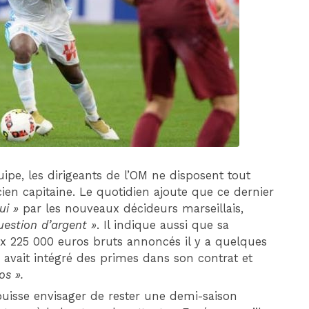
DIM 30 AOÛT
20H45
MONACO
MARSEILLE
ipe, les dirigeants de l’OM ne disposent tout
en capitaine. Le quotidien ajoute que ce dernier
ui »
par les nouveaux décideurs marseillais,
uestion d’argent »
. Il indique aussi que sa
aux 225 000 euros bruts annoncés il y a quelques
 avait intégré des primes dans son contrat et
os ».
 puisse envisager de rester une demi-saison