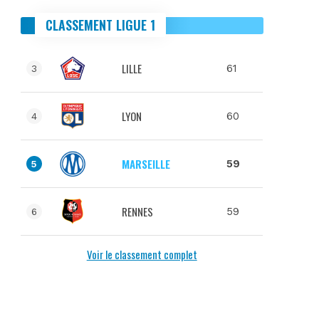
CLASSEMENT LIGUE 1
LILLE
61
3
LYON
60
4
MARSEILLE
59
5
RENNES
59
6
Voir le classement complet