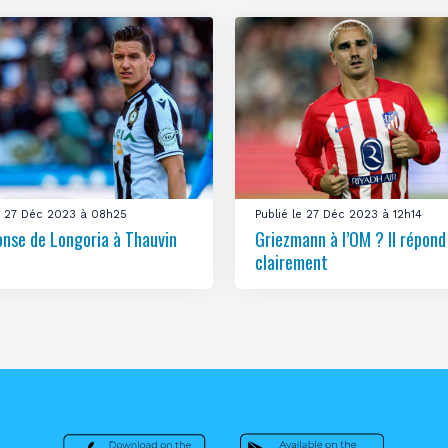
le 27 Déc 2023 à 08h25
Publié le 27 Déc 2023 à 12h14
onse de Longoria à Thauvin
Griezmann à l’OM ? Il répond
clairement