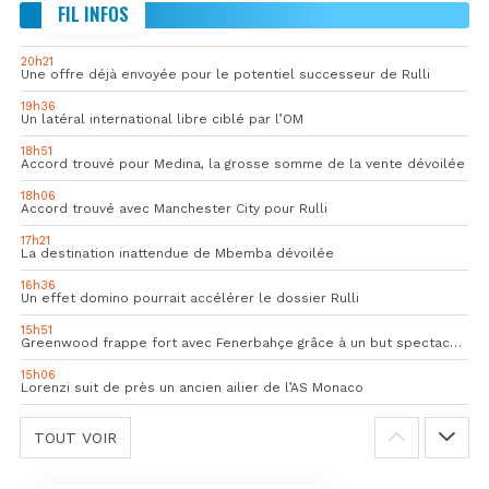
FIL INFOS
20h21
Une offre déjà envoyée pour le potentiel successeur de Rulli
19h36
Un latéral international libre ciblé par l’OM
18h51
Accord trouvé pour Medina, la grosse somme de la vente dévoilée
18h06
Accord trouvé avec Manchester City pour Rulli
17h21
La destination inattendue de Mbemba dévoilée
16h36
Un effet domino pourrait accélérer le dossier Rulli
15h51
Greenwood frappe fort avec Fenerbahçe grâce à un but spectaculaire
15h06
Lorenzi suit de près un ancien ailier de l’AS Monaco
TOUT VOIR