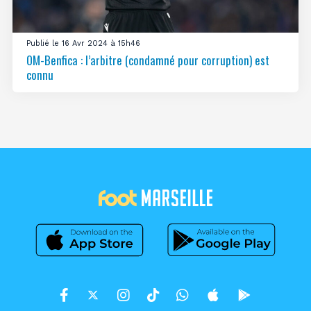
Publié le 16 Avr 2024 à 15h46
OM-Benfica : l’arbitre (condamné pour corruption) est
connu