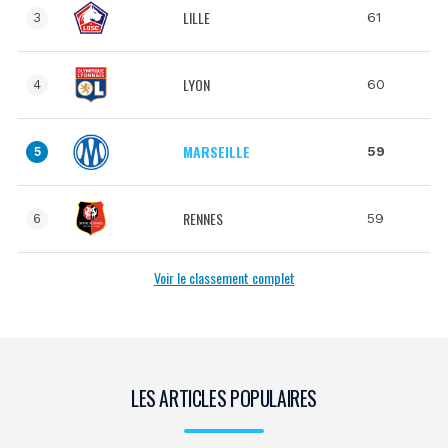
LILLE
61
3
LYON
60
4
MARSEILLE
59
5
RENNES
59
6
Voir le classement complet
LES ARTICLES POPULAIRES