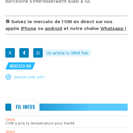
Barcelone s’intéresseraient aussi à lui.
🔁 Suivez le mercato de l’OM en direct sur nos
applis
iPhone
ou
android
et notre chaîne
Whatsapp !
Un article lu 3904 fois
MERCATO OM
SAISON 2016-2017
FIL INFOS
13h26
L’OM a pris la température pour Kanté
12h43