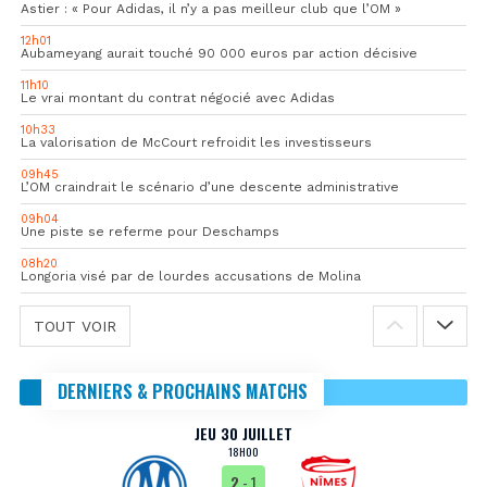
Astier : « Pour Adidas, il n’y a pas meilleur club que l’OM »
12h01
Aubameyang aurait touché 90 000 euros par action décisive
11h10
Le vrai montant du contrat négocié avec Adidas
10h33
La valorisation de McCourt refroidit les investisseurs
09h45
L’OM craindrait le scénario d’une descente administrative
09h04
Une piste se referme pour Deschamps
08h20
Longoria visé par de lourdes accusations de Molina
TOUT VOIR
DERNIERS & PROCHAINS MATCHS
JEU 30 JUILLET
18H00
2
- 1