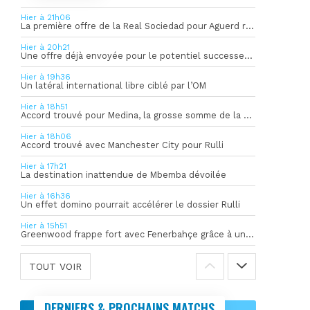
Hier à 21h06
La première offre de la Real Sociedad pour Aguerd refusée par l’OM
Hier à 20h21
Une offre déjà envoyée pour le potentiel successeur de Rulli
Hier à 19h36
Un latéral international libre ciblé par l’OM
Hier à 18h51
Accord trouvé pour Medina, la grosse somme de la vente dévoilée
Hier à 18h06
Accord trouvé avec Manchester City pour Rulli
Hier à 17h21
La destination inattendue de Mbemba dévoilée
Hier à 16h36
Un effet domino pourrait accélérer le dossier Rulli
Hier à 15h51
Greenwood frappe fort avec Fenerbahçe grâce à un but spectaculaire
TOUT VOIR
DERNIERS & PROCHAINS MATCHS