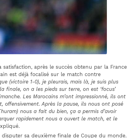
DIM 30 AOÛT
20H45
MONACO
MARSEILLE
 satisfaction, après le succès obtenu par la France
ain est déjà focalisé sur le match contre
ue (victoire 1-0), je pleurais, mais là, je suis plus
 finale, on a les pieds sur terre, on est ‘focus’
imanche. Les Marocains m’ont impressionné, ils ont
t, offensivement. Après la pause, ils nous ont posé
huram) nous a fait du bien, ça a permis d’avoir
rquer rapidement nous a ouvert le match, et le
 expliqué.
à disputer sa deuxième finale de Coupe du monde.