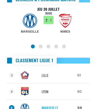
JEU 30 JUILLET
18H00
2
- 1
MARSEILLE
NIMES
MA
CLASSEMENT LIGUE 1
LILLE
61
3
LYON
60
4
MARSEILLE
59
5