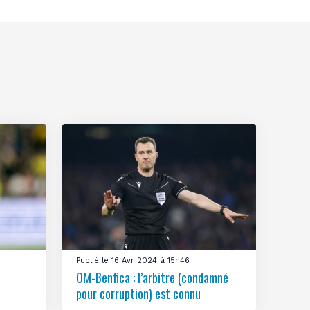
Publié le 16 Avr 2024 à 15h46
OM-Benfica : l’arbitre (condamné
pour corruption) est connu