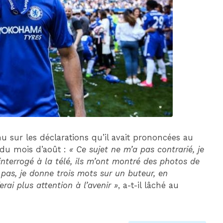
DIM 30 AOÛT
20H45
MONACO
MARSEILLE
nu sur les déclarations qu’il avait prononcées au
n du mois d’août :
« Ce sujet ne m’a pas contrarié, je
 interrogé à la télé, ils m’ont montré des photos de
 pas, je donne trois mots sur un buteur, en
rai plus attention à l’avenir »
, a-t-il lâché au