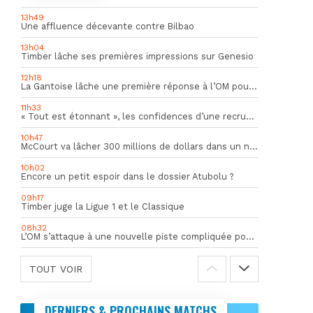
13h49
Une affluence décevante contre Bilbao
13h04
Timber lâche ses premières impressions sur Genesio
12h18
La Gantoise lâche une première réponse à l’OM pour Goore
11h33
« Tout est étonnant », les confidences d’une recrue du mercato hivernal de l’OM
10h47
McCourt va lâcher 300 millions de dollars dans un nouveau projet
10h02
Encore un petit espoir dans le dossier Atubolu ?
09h17
Timber juge la Ligue 1 et le Classique
08h32
L’OM s’attaque à une nouvelle piste compliquée pour la succession de Rulli
TOUT VOIR
DERNIERS & PROCHAINS MATCHS