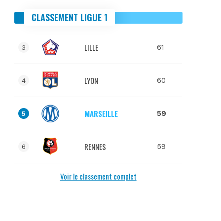
CLASSEMENT LIGUE 1
LILLE
61
3
LYON
60
4
MARSEILLE
59
5
RENNES
59
6
Voir le classement complet