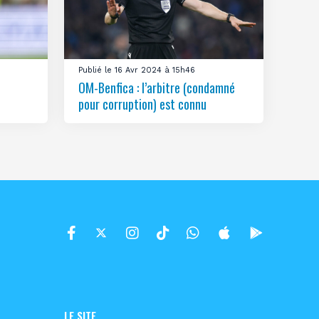
Publié le 16 Avr 2024 à 15h46
OM-Benfica : l’arbitre (condamné
pour corruption) est connu
LE SITE