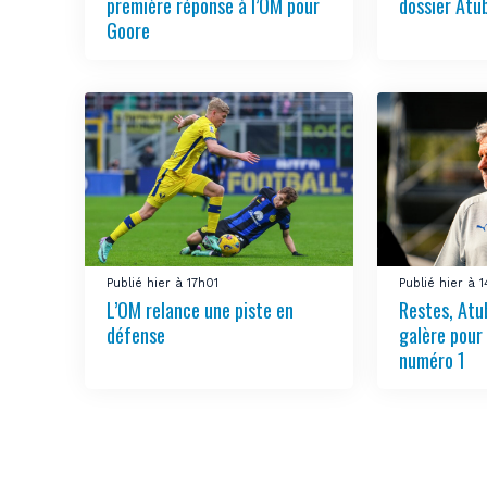
première réponse à l’OM pour
dossier Atu
Goore
Publié hier à 17h01
Publié hier à 
L’OM relance une piste en
Restes, Atu
défense
galère pour
numéro 1