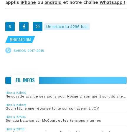
applis
iPhone
ou
android
et notre chaîne
Whatsapp !
Un article lu 4296 fois
MERCATO OM
SAISON 2017-2018
FIL INFOS
Hier à 23h56
Newcastle avance ses pions pour Højbjerg, son agent sort du silence
Hier à 23h09
Gouiri lâche une réponse forte sur son avenir à l’OM
Hier à 22h04
Benatia balance sur McCourt et les tensions internes
Hier à 21h19