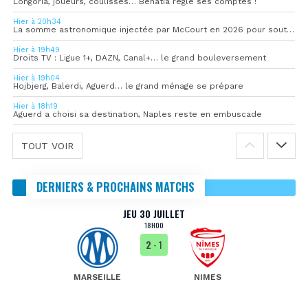
Longoria, joueurs, coulisses… Benatia règle ses comptes !
Hier à 20h34
La somme astronomique injectée par McCourt en 2026 pour soutenir l’OM
Hier à 19h49
Droits TV : Ligue 1+, DAZN, Canal+… le grand bouleversement
Hier à 19h04
Hojbjerg, Balerdi, Aguerd… le grand ménage se prépare
Hier à 18h19
Aguerd a choisi sa destination, Naples reste en embuscade
TOUT VOIR
DERNIERS & PROCHAINS MATCHS
JEU 30 JUILLET
18H00
2
- 1
MARSEILLE
NIMES