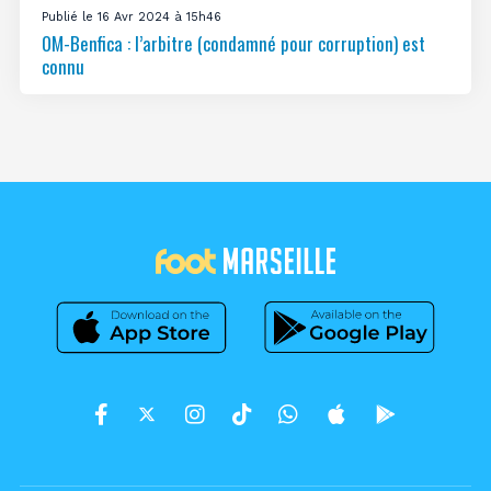
Publié le 16 Avr 2024 à 15h46
OM-Benfica : l’arbitre (condamné pour corruption) est
connu