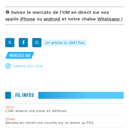
🔁 Suivez le mercato de l’OM en direct sur nos
applis
iPhone
ou
android
et notre chaîne
Whatsapp !
Un article lu 3941 fois
MERCATO OM
SAISON 2017-2018
FIL INFOS
17h01
L’OM relance une piste en défense
15h49
Benatia en remet une couche sur un avenir au PSG