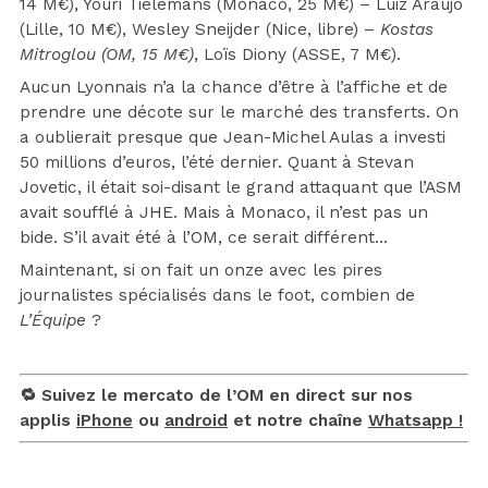
14 M€), Youri Tielemans (Monaco, 25 M€) – Luiz Araujo
(Lille, 10 M€), Wesley Sneijder (Nice, libre) –
Kostas
Mitroglou (OM, 15 M€)
, Loïs Diony (ASSE, 7 M€).
Aucun Lyonnais n’a la chance d’être à l’affiche et de
prendre une décote sur le marché des transferts. On
a oublierait presque que Jean-Michel Aulas a investi
50 millions d’euros, l’été dernier. Quant à Stevan
Jovetic, il était soi-disant le grand attaquant que l’ASM
avait soufflé à JHE. Mais à Monaco, il n’est pas un
bide. S’il avait été à l’OM, ce serait différent…
Maintenant, si on fait un onze avec les pires
journalistes spécialisés dans le foot, combien de
L’Équipe
?
🔁 Suivez le mercato de l’OM en direct sur nos
applis
iPhone
ou
android
et notre chaîne
Whatsapp !