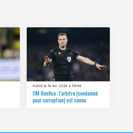
Publié le 16 Avr 2024 à 15h46
OM-Benfica : l’arbitre (condamné
pour corruption) est connu