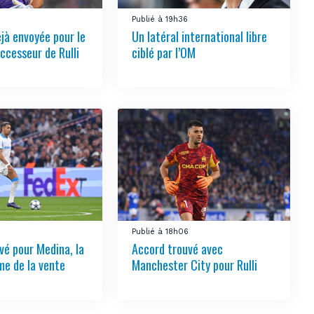
1
Publié à 19h36
éjà envoyée pour le
Un latéral international libre
ccesseur de Rulli
ciblé par l’OM
Publié à 18h06
vé pour Medina, la
Accord trouvé avec
e de la vente
Manchester City pour Rulli