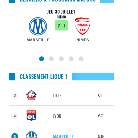
JEU 30 JUILLET
18H00
2
- 1
MARSEILLE
NIMES
MA
CLASSEMENT LIGUE 1
LILLE
61
3
LYON
60
4
MARSEILLE
59
5