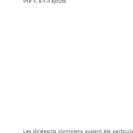
vite »
, a-t-il ajouté.
Les dirigeants olympiens avaient été particuliè