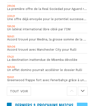
21h06
La première offre de la Real Sociedad pour Aguerd refusée par l’OM
20h21
Une offre déjà envoyée pour le potentiel successeur de Rulli
19h36
Un latéral international libre ciblé par l’OM
18h51
Accord trouvé pour Medina, la grosse somme de la vente dévoilée
18h06
Accord trouvé avec Manchester City pour Rulli
17h21
La destination inattendue de Mbemba dévoilée
16h36
Un effet domino pourrait accélérer le dossier Rulli
15h51
Greenwood frappe fort avec Fenerbahçe grâce à un but spectaculaire
TOUT VOIR
DERNIERS & PROCHAINS MATCHS