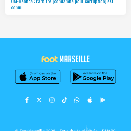
OM-Benfica : l’arbitre (condamné pour corruption) est
connu
© FootMarseille 2026 - Tous droits réservés -
DMARC