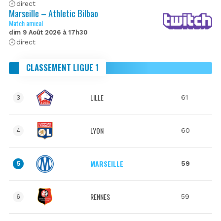
direct
Marseille – Athletic Bilbao
Match amical
dim 9 Août 2026 à 17h30
direct
CLASSEMENT LIGUE 1
LILLE
61
3
LYON
60
4
MARSEILLE
59
5
RENNES
59
6