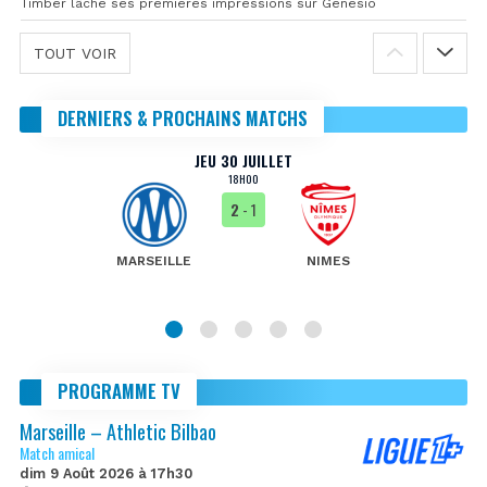
Timber lâche ses premières impressions sur Genesio
TOUT VOIR
DERNIERS & PROCHAINS MATCHS
JEU 30 JUILLET
18H00
2
- 1
MARSEILLE
NIMES
PROGRAMME TV
Marseille – Athletic Bilbao
Match amical
dim 9 Août 2026 à 17h30