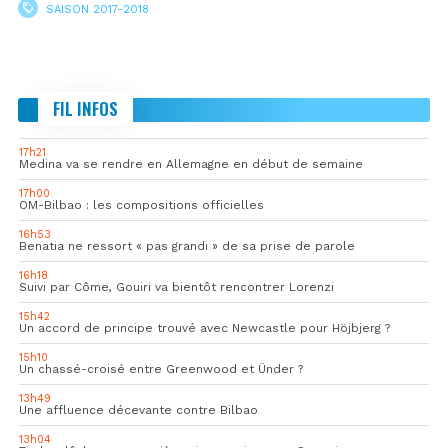
SAISON 2017-2018
FIL INFOS
17h21
Medina va se rendre en Allemagne en début de semaine
17h00
OM-Bilbao : les compositions officielles
16h53
Benatia ne ressort « pas grandi » de sa prise de parole
16h18
Suivi par Côme, Gouiri va bientôt rencontrer Lorenzi
15h42
Un accord de principe trouvé avec Newcastle pour Höjbjerg ?
15h10
Un chassé-croisé entre Greenwood et Ünder ?
13h49
Une affluence décevante contre Bilbao
13h04