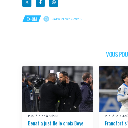
EX-OM
SAISON 2017-2018
VOUS POUR
Publié hier à 13h33
Publié le 7 Ao
Benatia justifie le choix Beye
Francfort s