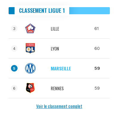
CLASSEMENT LIGUE 1
LILLE
61
3
LYON
60
4
MARSEILLE
59
5
RENNES
59
6
Voir le classement complet