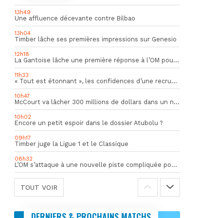
13h49
Une affluence décevante contre Bilbao
13h04
Timber lâche ses premières impressions sur Genesio
12h18
La Gantoise lâche une première réponse à l’OM pour Goore
11h33
« Tout est étonnant », les confidences d’une recrue du mercato hivernal de l’OM
10h47
McCourt va lâcher 300 millions de dollars dans un nouveau projet
10h02
Encore un petit espoir dans le dossier Atubolu ?
09h17
Timber juge la Ligue 1 et le Classique
08h32
L’OM s’attaque à une nouvelle piste compliquée pour la succession de Rulli
TOUT VOIR
DERNIERS & PROCHAINS MATCHS