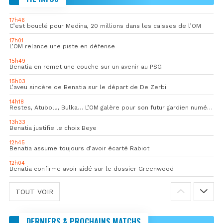
17h46
C’est bouclé pour Medina, 20 millions dans les caisses de l’OM
17h01
L’OM relance une piste en défense
15h49
Benatia en remet une couche sur un avenir au PSG
15h03
L’aveu sincère de Benatia sur le départ de De Zerbi
14h18
Restes, Atubolu, Bulka… L’OM galère pour son futur gardien numéro 1
13h33
Benatia justifie le choix Beye
12h45
Benatia assume toujours d’avoir écarté Rabiot
12h04
Benatia confirme avoir aidé sur le dossier Greenwood
TOUT VOIR
DERNIERS & PROCHAINS MATCHS