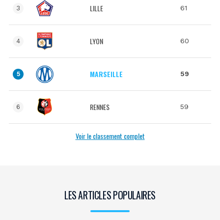
LILLE
61
3
LYON
60
4
MARSEILLE
59
5
RENNES
59
6
Voir le classement complet
LES ARTICLES POPULAIRES