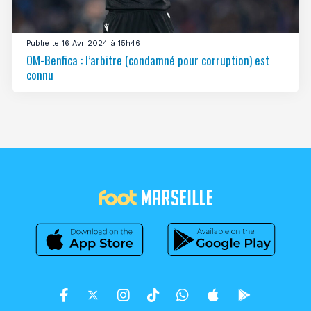
Publié le 16 Avr 2024 à 15h46
OM-Benfica : l’arbitre (condamné pour corruption) est
connu