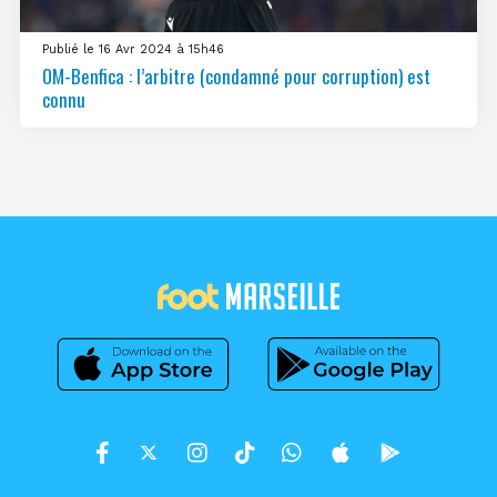
Publié le 16 Avr 2024 à 15h46
OM-Benfica : l’arbitre (condamné pour corruption) est
connu