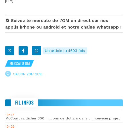
juin).
🔁 Suivez le mercato de l’OM en direct sur nos
applis
iPhone
ou
android
et notre chaîne
Whatsapp !
Un article lu 4603 fois
MERCATO OM
SAISON 2017-2018
FIL INFOS
10h47
McCourt va lâcher 300 millions de dollars dans un nouveau projet
10h02