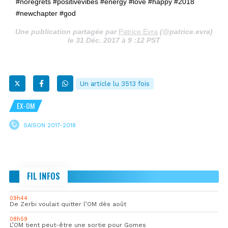
#noregrets #positivevibes #energy #love #happy #2018
#newchapter #god
Une publication partagée par
Patrice Evra
(@patrice.evra)
le 31 Déc. 2017 à 9 :12 PST
Un article lu 3513 fois
EX-OM
SAISON 2017-2018
FIL INFOS
09h44
De Zerbi voulait quitter l’OM dès août
08h59
L’OM tient peut-être une sortie pour Gomes