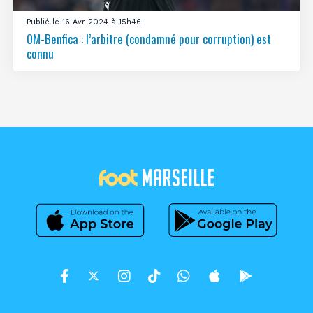
Publié le 16 Avr 2024 à 15h46
OM-Benfica : l’arbitre (condamné pour corruption) est
connu