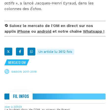
actifs »
, a lancé Jacques-Henri Eyraud, dans les
colonnes des
Échos
.
🔁 Suivez le mercato de l’OM en direct sur nos
applis
iPhone
ou
android
et notre chaîne
Whatsapp !
Un article lu 3612 fois
MERCATO OM
SAISON 2017-2018
FIL INFOS
Hier à 20h59
Le budget choc de l’OM, au niveau de Brest