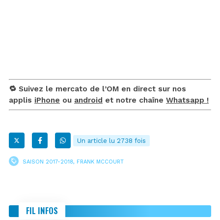
🔁 Suivez le mercato de l’OM en direct sur nos
applis
iPhone
ou
android
et notre chaîne
Whatsapp !
Un article lu 2738 fois
SAISON 2017-2018
,
FRANK MCCOURT
FIL INFOS