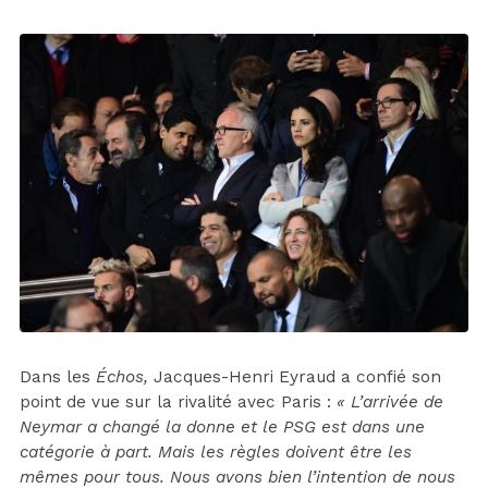
Dans les
Échos,
Jacques-Henri Eyraud a confié son
point de vue sur la rivalité avec Paris :
« L’arrivée de
Neymar a changé la donne et le PSG est dans une
catégorie à part. Mais les règles doivent être les
mêmes pour tous. Nous avons bien l’intention de nous