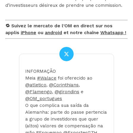
d’investisseurs désireux de prendre une commission.
🔁 Suivez le mercato de l’OM en direct sur nos
applis
iPhone
ou
android
et notre chaîne
Whatsapp !
INFORMAÇÃO
Meia
#Walace
foi oferecido ao
@atletico
,
@Corinthians
,
@Flamengo
,
@girondins
e
@OM_portugues
O que complica sua saída da
Alemanha: parte do passe pertencia
a grupo de investidores que quer
(altos) valores de compensação na
mão.
#Esquemao
@EsportesGZH