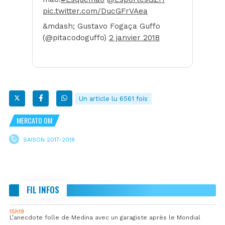
pic.twitter.com/DucGFrVAea
&mdash; Gustavo Fogaça Guffo
(@pitacodoguffo)
2 janvier 2018
Un article lu 6561 fois
MERCATO OM
SAISON 2017-2018
FIL INFOS
15h19
L’anecdote folle de Medina avec un garagiste après le Mondial