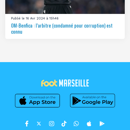
Publié le 16 Avr 2024 à 15h46
OM-Benfica : l’arbitre (condamné pour corruption) est
connu