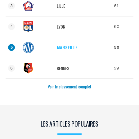
LILLE
61
3
LYON
60
4
MARSEILLE
59
5
RENNES
59
6
Voir le classement complet
LES ARTICLES POPULAIRES