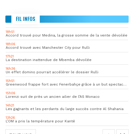
FIL INFOS
18h51
Accord trouvé pour Medina, la grosse somme de la vente dévoilée
18h06
Accord trouvé avec Manchester City pour Rulli
17h21
La destination inattendue de Mbemba dévoilée
16h36
Un effet domino pourrait accélérer le dossier Rulli
15h51
Greenwood frappe fort avec Fenerbahçe grâce à un but spectaculaire
15h06
Lorenzi suit de près un ancien ailier de l’AS Monaco
14h21
Les gagnants et les perdants du large succès contre Al Shahania
13h26
L’OM a pris la température pour Kanté