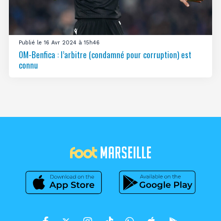
Publié le 16 Avr 2024 à 15h46
OM-Benfica : l’arbitre (condamné pour corruption) est
connu