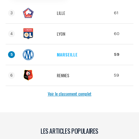
LILLE
61
3
LYON
60
4
MARSEILLE
59
5
RENNES
59
6
Voir le classement complet
LES ARTICLES POPULAIRES