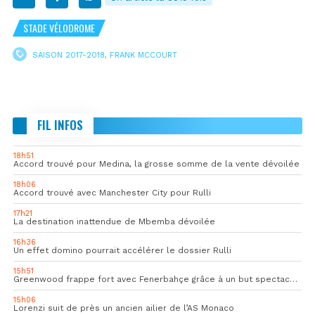
STADE VÉLODROME
SAISON 2017-2018
,
FRANK MCCOURT
FIL INFOS
18h51
Accord trouvé pour Medina, la grosse somme de la vente dévoilée
18h06
Accord trouvé avec Manchester City pour Rulli
17h21
La destination inattendue de Mbemba dévoilée
16h36
Un effet domino pourrait accélérer le dossier Rulli
15h51
Greenwood frappe fort avec Fenerbahçe grâce à un but spectaculaire
15h06
Lorenzi suit de près un ancien ailier de l’AS Monaco