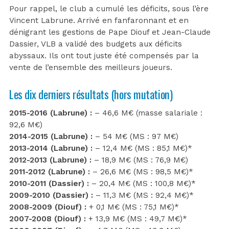
Pour rappel, le club a cumulé les déficits, sous l’ère
Vincent Labrune. Arrivé en fanfaronnant et en
dénigrant les gestions de Pape Diouf et Jean-Claude
Dassier, VLB a validé des budgets aux déficits
abyssaux. Ils ont tout juste été compensés par la
vente de l’ensemble des meilleurs joueurs.
Les dix derniers résultats (hors mutation)
2015-2016 (Labrune) :
– 46,6 M€ (masse salariale :
92,6 M€)
2014-2015 (Labrune) :
– 54 M€ (MS : 97 M€)
2013-2014 (Labrune) :
– 12,4 M€ (MS : 85,1 M€)*
2012-2013 (Labrune) :
– 18,9 M€ (MS : 76,9 M€)
2011-2012 (Labrune) :
– 26,6 M€ (MS : 98,5 M€)*
2010-2011 (Dassier) :
– 20,4 M€ (MS : 100,8 M€)*
2009-2010 (Dassier) :
– 11,3 M€ (MS : 92,4 M€)*
2008-2009 (Diouf) :
+ 0,1 M€ (MS : 75,1 M€)*
2007-2008 (Diouf) :
+ 13,9 M€ (MS : 49,7 M€)*