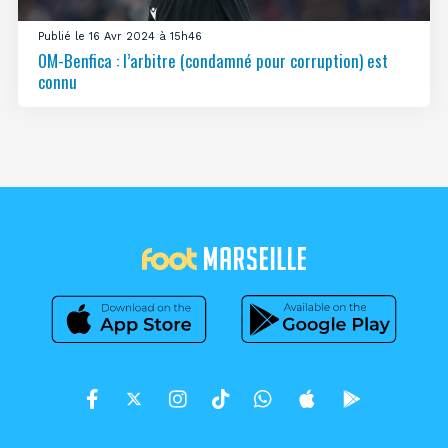
Publié le 16 Avr 2024 à 15h46
OM-Benfica : l’arbitre (condamné pour corruption) est
connu