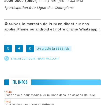
2006-2007 (Diouf) :
– 4,7 M€ (MS : 43,3 M€)
*participation à la Ligue des Champions
🔁 Suivez le mercato de l’OM en direct sur nos
applis
iPhone
ou
android
et notre chaîne
Whatsapp !
Un article lu 6553 fois
SAISON 2017-2018
,
FRANK MCCOURT
FIL INFOS
17h46
C’est bouclé pour Medina, 20 millions dans les caisses de l’OM
17h01
L’OM relance une piste en défense