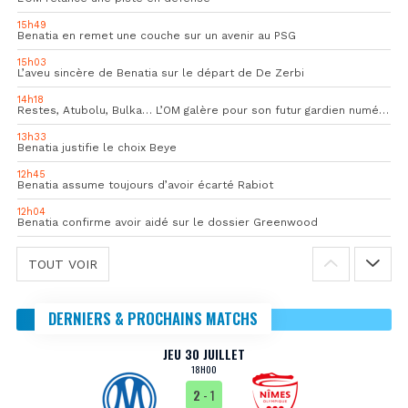
15h49
Benatia en remet une couche sur un avenir au PSG
15h03
L’aveu sincère de Benatia sur le départ de De Zerbi
14h18
Restes, Atubolu, Bulka… L’OM galère pour son futur gardien numéro 1
13h33
Benatia justifie le choix Beye
12h45
Benatia assume toujours d’avoir écarté Rabiot
12h04
Benatia confirme avoir aidé sur le dossier Greenwood
TOUT VOIR
DERNIERS & PROCHAINS MATCHS
JEU 30 JUILLET
18H00
2
- 1