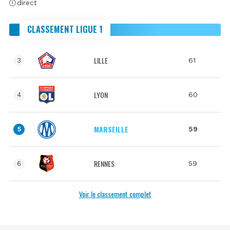
direct
CLASSEMENT LIGUE 1
LILLE
61
3
LYON
60
4
MARSEILLE
59
5
RENNES
59
6
Voir le classement complet