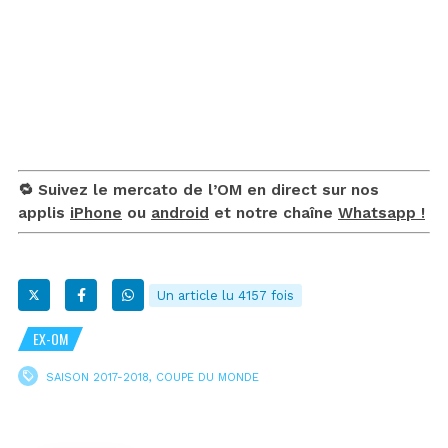
🔁 Suivez le mercato de l’OM en direct sur nos
applis
iPhone
ou
android
et notre chaîne
Whatsapp !
Un article lu 4157 fois
EX-OM
SAISON 2017-2018
,
COUPE DU MONDE