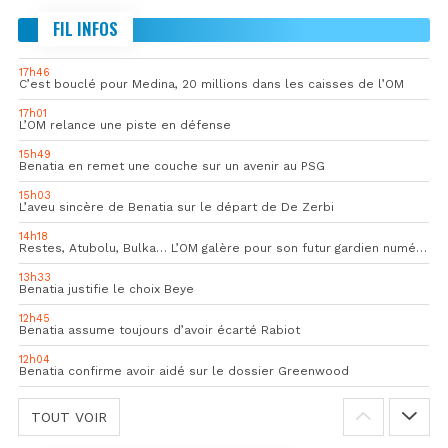
FIL INFOS
17h46
C’est bouclé pour Medina, 20 millions dans les caisses de l’OM
17h01
L’OM relance une piste en défense
15h49
Benatia en remet une couche sur un avenir au PSG
15h03
L’aveu sincère de Benatia sur le départ de De Zerbi
14h18
Restes, Atubolu, Bulka… L’OM galère pour son futur gardien numéro 1
13h33
Benatia justifie le choix Beye
12h45
Benatia assume toujours d’avoir écarté Rabiot
12h04
Benatia confirme avoir aidé sur le dossier Greenwood
TOUT VOIR