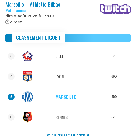
Marseille – Athletic Bilbao
Match amical
dim 9 Août 2026 à 17h30
direct
CLASSEMENT LIGUE 1
LILLE
61
3
LYON
60
4
MARSEILLE
59
5
RENNES
59
6
Voir le classement complet