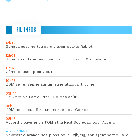
FIL INFOS
12h45
Benatia assume toujours d’avoir écarté Rabiot
12h04
Benatia confirme avoir aidé sur le dossier Greenwood
11h16
Côme pousse pour Gouiri
10h26
L’OM se renseigne sur un jeune attaquant ivoirien
09h44
De Zerbi voulait quitter l’OM dès août
08h59
L’OM tient peut-être une sortie pour Gomes
08h13
Accord trouvé entre l’OM et la Real Sociedad pour Aguerd
Hier à 23h56
Newcastle avance ses pions pour Højbjerg, son agent sort du silence