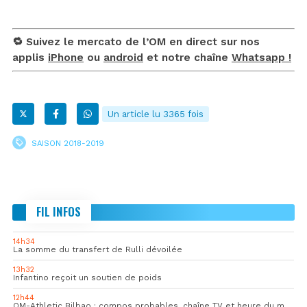
🔁 Suivez le mercato de l’OM en direct sur nos
applis
iPhone
ou
android
et notre chaîne
Whatsapp !
Un article lu 3365 fois
SAISON 2018-2019
FIL INFOS
14h34
La somme du transfert de Rulli dévoilée
13h32
Infantino reçoit un soutien de poids
12h44
OM-Athletic Bilbao : compos probables, chaîne TV et heure du match