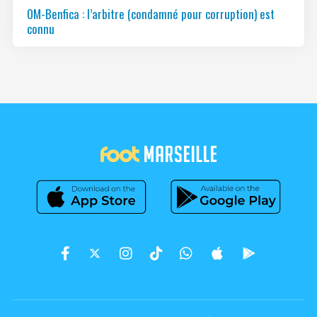
OM-Benfica : l’arbitre (condamné pour corruption) est
connu