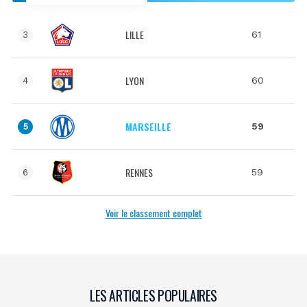
LILLE
61
3
LYON
60
4
MARSEILLE
59
5
RENNES
59
6
Voir le classement complet
LES ARTICLES POPULAIRES