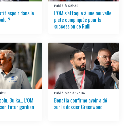
2
Publié à 08h32
tit espoir dans le
L’OM s’attaque à une nouvelle
bolu ?
piste compliquée pour la
succession de Rulli
14h18
Publié hier à 12h04
bolu, Bulka… L’OM
Benatia confirme avoir aidé
 son futur gardien
sur le dossier Greenwood