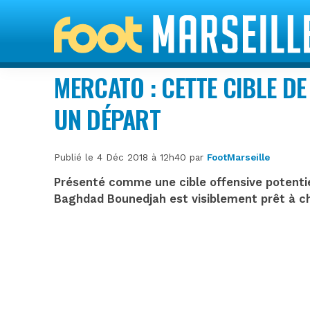
MERCATO : CETTE CIBLE DE
UN DÉPART
Publié le 4 Déc 2018 à 12h40 par
FootMarseille
Présenté comme une cible offensive potentie
Baghdad Bounedjah est visiblement prêt à ch