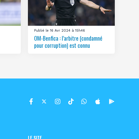
Publié le 16 Avr 2024 à 15h46
OM-Benfica : l’arbitre (condamné
pour corruption) est connu
LE SITE