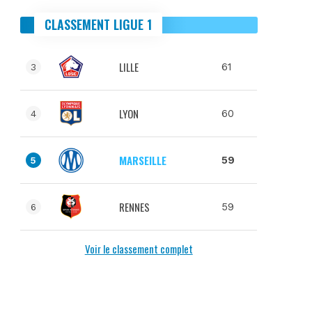
CLASSEMENT LIGUE 1
LILLE
61
3
LYON
60
4
MARSEILLE
59
5
RENNES
59
6
Voir le classement complet