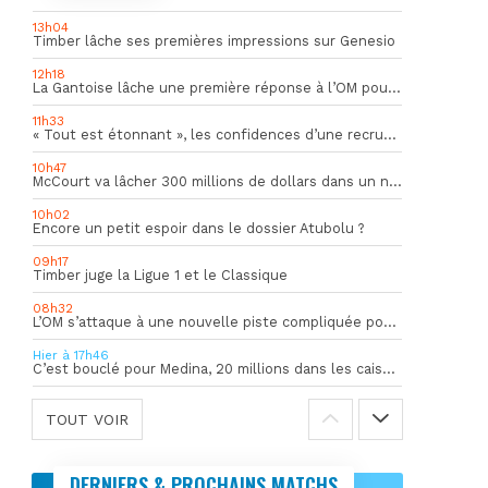
13h04
Timber lâche ses premières impressions sur Genesio
12h18
La Gantoise lâche une première réponse à l’OM pour Goore
11h33
« Tout est étonnant », les confidences d’une recrue du mercato hivernal de l’OM
10h47
McCourt va lâcher 300 millions de dollars dans un nouveau projet
10h02
Encore un petit espoir dans le dossier Atubolu ?
09h17
Timber juge la Ligue 1 et le Classique
08h32
L’OM s’attaque à une nouvelle piste compliquée pour la succession de Rulli
Hier à 17h46
C’est bouclé pour Medina, 20 millions dans les caisses de l’OM
TOUT VOIR
DERNIERS & PROCHAINS MATCHS