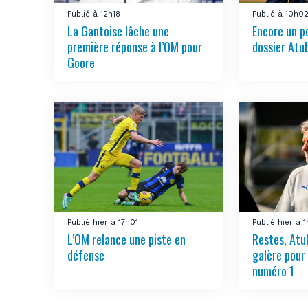
Publié à 12h18
Publié à 10h0
La Gantoise lâche une
Encore un pe
première réponse à l’OM pour
dossier Atu
Goore
Publié hier à 17h01
Publié hier à 
L’OM relance une piste en
Restes, Atu
défense
galère pour
numéro 1