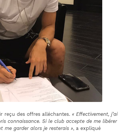
DIM 30 AOÛT
20H45
MONACO
MARSEILLE
ir reçu des offres alléchantes.
« Effectivement, j’ai
pris connaissance. Si le club accepte de me libérer
nt me garder alors je resterais »
, a expliqué