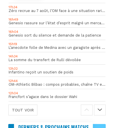
17h34
Zéro recrue au 7 août, l’OM face à une situation rarissime en Europe
16h49
Genesio rassure sur l’état d’esprit malgré un mercato inquiétant
16h04
Genesio sort du silence et demande de la patience
15h19
L’anecdote folle de Medina avec un garagiste après le Mondial
14h34
La somme du transfert de Rulli dévoilée
13h32
Infantino reçoit un soutien de poids
12h44
OM-Athletic Bilbao : compos probables, chaîne TV et heure du match
12h04
Francfort s’agace dans le dossier Wahi
TOUT VOIR
DERNIERS & PROCHAINS MATCHS