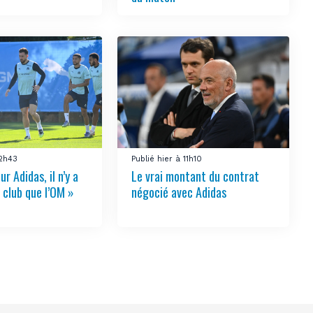
12h43
Publié hier à 11h10
ur Adidas, il n’y a
Le vrai montant du contrat
 club que l’OM »
négocié avec Adidas