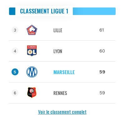
CLASSEMENT LIGUE 1
LILLE
61
3
LYON
60
4
MARSEILLE
59
5
RENNES
59
6
Voir le classement complet