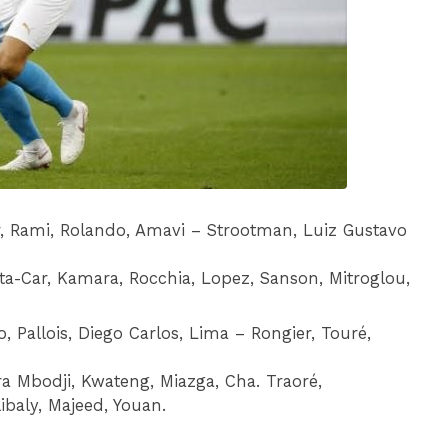
DIM 30 AOÛT
20H45
MONACO
MARSEILLE
 Rami, Rolando, Amavi – Strootman, Luiz Gustavo
ta-Car, Kamara, Rocchia, Lopez, Sanson, Mitroglou,
 Pallois, Diego Carlos, Lima – Rongier, Touré,
a Mbodji, Kwateng, Miazga, Cha. Traoré,
ibaly, Majeed, Youan.