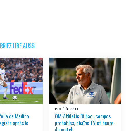
RIEZ LIRE AUSSI
Publié à 12h44
folle de Medina
OM-Athletic Bilbao : compos
agiste après le
probables, chaîne TV et heure
du match