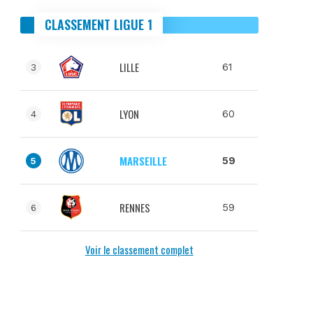
CLASSEMENT LIGUE 1
LILLE
61
3
LYON
60
4
MARSEILLE
59
5
RENNES
59
6
Voir le classement complet