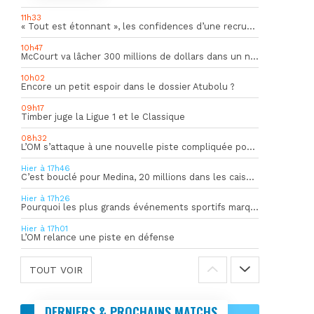
11h33
« Tout est étonnant », les confidences d’une recrue du mercato hivernal de l’OM
10h47
McCourt va lâcher 300 millions de dollars dans un nouveau projet
10h02
Encore un petit espoir dans le dossier Atubolu ?
09h17
Timber juge la Ligue 1 et le Classique
08h32
L’OM s’attaque à une nouvelle piste compliquée pour la succession de Rulli
Hier à 17h46
C’est bouclé pour Medina, 20 millions dans les caisses de l’OM
Hier à 17h26
Pourquoi les plus grands événements sportifs marquent-ils bien au-delà du score final ?
Hier à 17h01
L’OM relance une piste en défense
TOUT VOIR
DERNIERS & PROCHAINS MATCHS