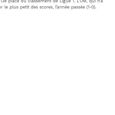
13e place du classement de Ligue 1. L’OM, qui n’a
r le plus petit des scores, l’année passée (1-0).