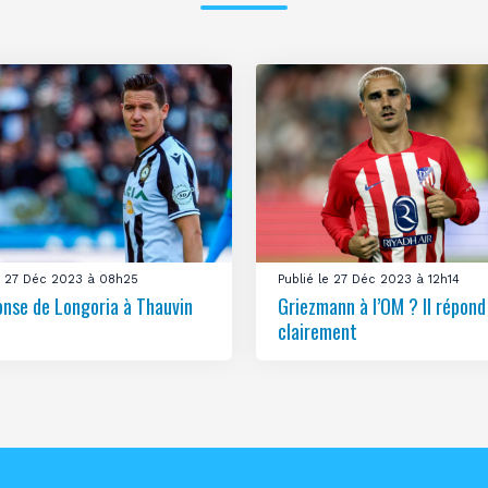
le 27 Déc 2023 à 08h25
Publié le 27 Déc 2023 à 12h14
onse de Longoria à Thauvin
Griezmann à l’OM ? Il répond
clairement