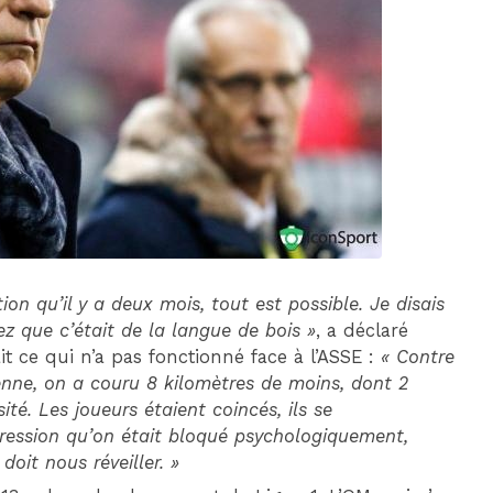
DIM 30 AOÛT
20H45
MONACO
MARSEILLE
on qu’il y a deux mois, tout est possible. Je disais
z que c’était de la langue de bois »
, a déclaré
ait ce qui n’a pas fonctionné face à l’ASSE :
« Contre
ienne, on a couru 8 kilomètres de moins, dont 2
té. Les joueurs étaient coincés, ils se
mpression qu’on était bloqué psychologiquement,
doit nous réveiller. »