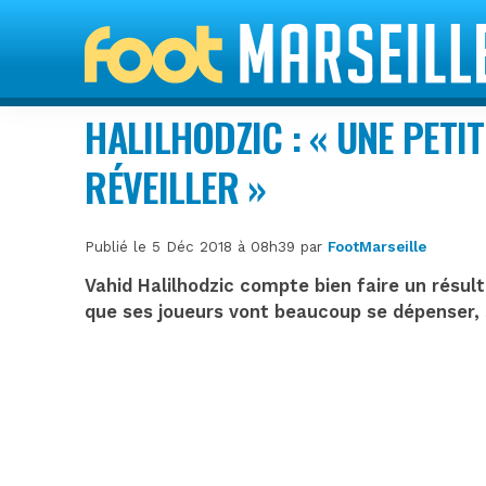
HALILHODZIC : « UNE PETIT
RÉVEILLER »
Publié le 5 Déc 2018 à 08h39 par
FootMarseille
Vahid Halilhodzic compte bien faire un résul
que ses joueurs vont beaucoup se dépenser, s