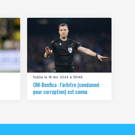
Publié le 16 Avr 2024 à 15h46
OM-Benfica : l’arbitre (condamné
pour corruption) est connu