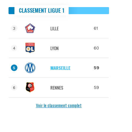
CLASSEMENT LIGUE 1
LILLE
61
3
LYON
60
4
MARSEILLE
59
5
RENNES
59
6
Voir le classement complet