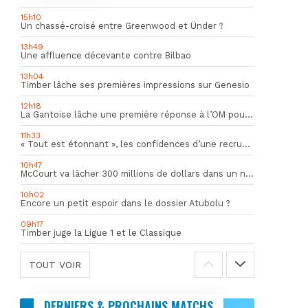
15h10
Un chassé-croisé entre Greenwood et Ünder ?
13h49
Une affluence décevante contre Bilbao
13h04
Timber lâche ses premières impressions sur Genesio
12h18
La Gantoise lâche une première réponse à l’OM pour Goore
11h33
« Tout est étonnant », les confidences d’une recrue du mercato hivernal de l’OM
10h47
McCourt va lâcher 300 millions de dollars dans un nouveau projet
10h02
Encore un petit espoir dans le dossier Atubolu ?
09h17
Timber juge la Ligue 1 et le Classique
TOUT VOIR
DERNIERS & PROCHAINS MATCHS