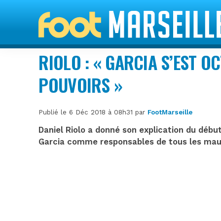
RIOLO : « GARCIA S’EST O
POUVOIRS »
Publié le 6 Déc 2018 à 08h31 par
FootMarseille
Daniel Riolo a donné son explication du début
Garcia comme responsables de tous les mau