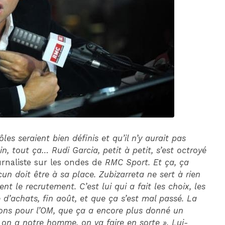
DIM 30 AOÛT
20H45
MONACO
MARSEILLE
rôles seraient bien définis et qu’il n’y aurait pas
in, tout ça… Rudi Garcia, petit à petit, s’est octroyé
ournaliste sur les ondes de
RMC Sport. Et ça, ça
n doit être à sa place. Zubizarreta ne sert à rien
t le recrutement. C’est lui qui a fait les choix, les
d’achats, fin août, et que ça s’est mal passé. La
ions pour l’OM, que ça a encore plus donné un
 on a notre homme, on va faire en sorte ». Lui-