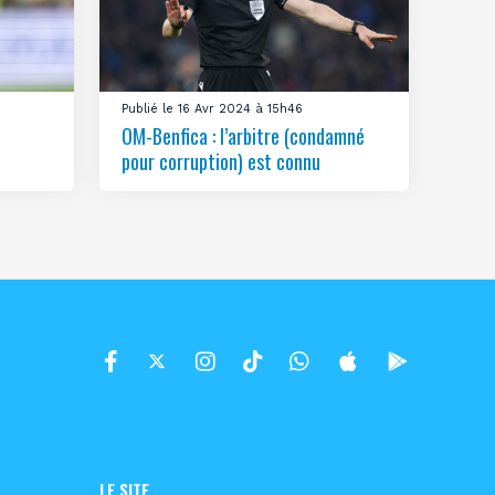
Publié le 16 Avr 2024 à 15h46
OM-Benfica : l’arbitre (condamné
pour corruption) est connu
LE SITE