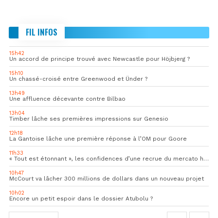
FIL INFOS
15h42
Un accord de principe trouvé avec Newcastle pour Höjbjerg ?
15h10
Un chassé-croisé entre Greenwood et Ünder ?
13h49
Une affluence décevante contre Bilbao
13h04
Timber lâche ses premières impressions sur Genesio
12h18
La Gantoise lâche une première réponse à l’OM pour Goore
11h33
« Tout est étonnant », les confidences d’une recrue du mercato hivernal de l’OM
10h47
McCourt va lâcher 300 millions de dollars dans un nouveau projet
10h02
Encore un petit espoir dans le dossier Atubolu ?