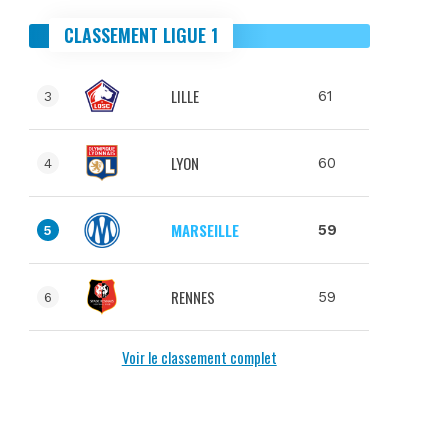
CLASSEMENT LIGUE 1
LILLE
61
3
LYON
60
4
MARSEILLE
59
5
RENNES
59
6
Voir le classement complet