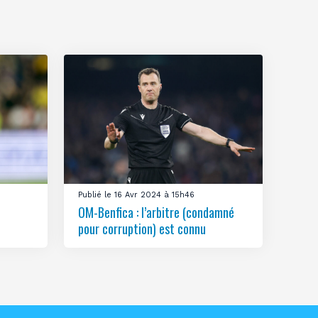
Publié le 16 Avr 2024 à 15h46
OM-Benfica : l’arbitre (condamné
pour corruption) est connu