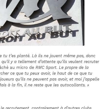
DIM 30 AOÛT
20H45
MONACO
MARSEILLE
e tu t’es planté. Là ils ne jouent même pas, donc
st qu’il y a tellement d’attente qu’ils veulent recruter
l lâché au micro de
RMC Sport. Le propre de la
rcher ce que tu peux avoir, le haut de ce que tu
 joueurs qu’ils ne peuvent pas avoir, et moi j’appelle
ais à la fin, il ne reste que les autocollants. »
 le recrutement, contrairement à d’autres clubs