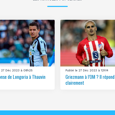
le 27 Déc 2023 à 08h25
Publié le 27 Déc 2023 à 12h14
onse de Longoria à Thauvin
Griezmann à l’OM ? Il répond
clairement