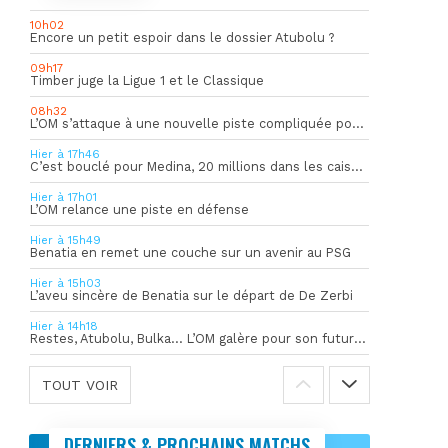
10h02
Encore un petit espoir dans le dossier Atubolu ?
09h17
Timber juge la Ligue 1 et le Classique
08h32
L’OM s’attaque à une nouvelle piste compliquée pour la succession de Rulli
Hier à 17h46
C’est bouclé pour Medina, 20 millions dans les caisses de l’OM
Hier à 17h01
L’OM relance une piste en défense
Hier à 15h49
Benatia en remet une couche sur un avenir au PSG
Hier à 15h03
L’aveu sincère de Benatia sur le départ de De Zerbi
Hier à 14h18
Restes, Atubolu, Bulka… L’OM galère pour son futur gardien numéro 1
TOUT VOIR
DERNIERS & PROCHAINS MATCHS