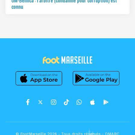
OM-Benfica : l’arbitre (condamné pour corruption) est
connu
© FootMarseille 2026 - Tous droits réservés -
DMARC