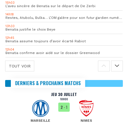
15h03
L’aveu sincère de Benatia sur le départ de De Zerbi
14h18
Restes, Atubolu, Bulka… L’OM galère pour son futur gardien numéro 1
13h33
Benatia justifie le choix Beye
12h45
Benatia assume toujours d’avoir écarté Rabiot
12h04
Benatia confirme avoir aidé sur le dossier Greenwood
TOUT VOIR
DERNIERS & PROCHAINS MATCHS
JEU 30 JUILLET
18H00
2
- 1
MARSEILLE
NIMES