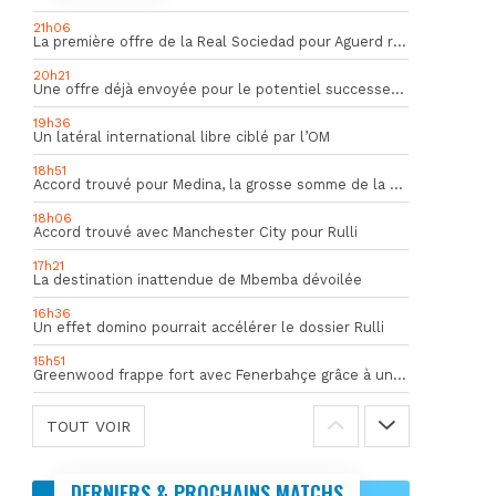
21h06
La première offre de la Real Sociedad pour Aguerd refusée par l’OM
20h21
Une offre déjà envoyée pour le potentiel successeur de Rulli
19h36
Un latéral international libre ciblé par l’OM
18h51
Accord trouvé pour Medina, la grosse somme de la vente dévoilée
18h06
Accord trouvé avec Manchester City pour Rulli
17h21
La destination inattendue de Mbemba dévoilée
16h36
Un effet domino pourrait accélérer le dossier Rulli
15h51
Greenwood frappe fort avec Fenerbahçe grâce à un but spectaculaire
TOUT VOIR
DERNIERS & PROCHAINS MATCHS