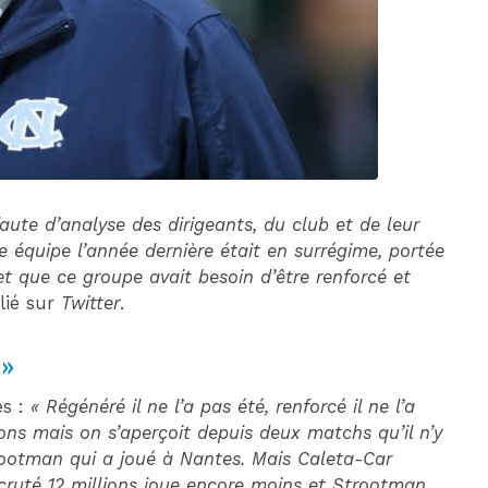
DIM 30 AOÛT
20H45
MONACO
MARSEILLE
aute d’analyse des dirigeants, du club et de leur
e équipe l’année dernière était en surrégime, portée
t que ce groupe avait besoin d’être renforcé et
lié sur
Twitter
.
 »
es :
« Régénéré il ne l’a pas été, renforcé il ne l’a
ons mais on s’aperçoit depuis deux matchs qu’il n’y
rootman qui a joué à Nantes. Mais Caleta-Car
ecruté 12 millions joue encore moins et Strootman