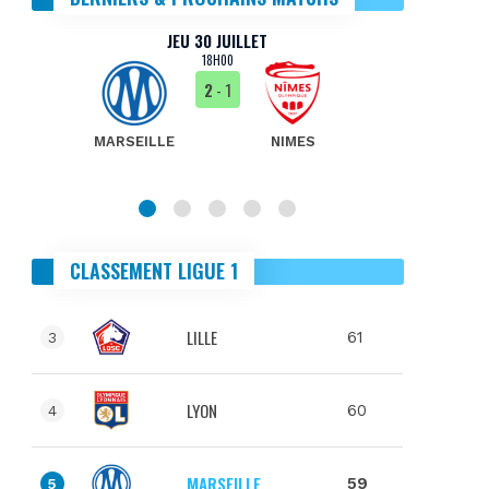
JEU 30 JUILLET
18H00
2
- 1
MARSEILLE
NIMES
MA
CLASSEMENT LIGUE 1
LILLE
61
3
LYON
60
4
MARSEILLE
59
5