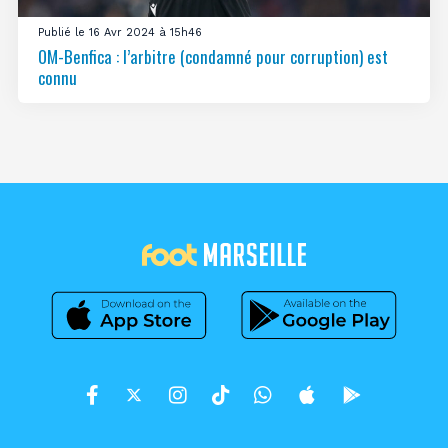
Publié le 16 Avr 2024 à 15h46
OM-Benfica : l’arbitre (condamné pour corruption) est
connu