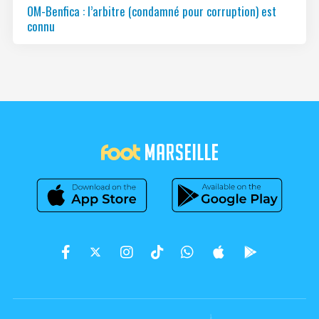
OM-Benfica : l’arbitre (condamné pour corruption) est
connu