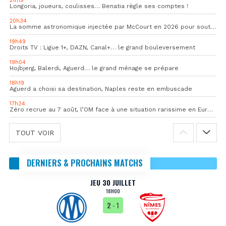
21h19
Longoria, joueurs, coulisses… Benatia règle ses comptes !
20h34
La somme astronomique injectée par McCourt en 2026 pour soutenir l’OM
19h49
Droits TV : Ligue 1+, DAZN, Canal+… le grand bouleversement
19h04
Hojbjerg, Balerdi, Aguerd… le grand ménage se prépare
18h19
Aguerd a choisi sa destination, Naples reste en embuscade
17h34
Zéro recrue au 7 août, l’OM face à une situation rarissime en Europe
TOUT VOIR
DERNIERS & PROCHAINS MATCHS
JEU 30 JUILLET
18H00
2
- 1