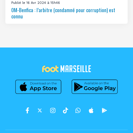
Publié le 16 Avr 2024 à 15h46
OM-Benfica : l’arbitre (condamné pour corruption) est
connu